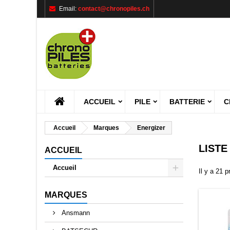
Email:
contact@chronopiles.ch
M
((
C
C
add_circle_outline
((
Vou
Nom
ACCUEIL
PILE
BATTERIE
C
Accueil
Marques
Energizer
LISTE
ACCUEIL
Accueil
Il y a 21 p
MARQUES
Ansmann