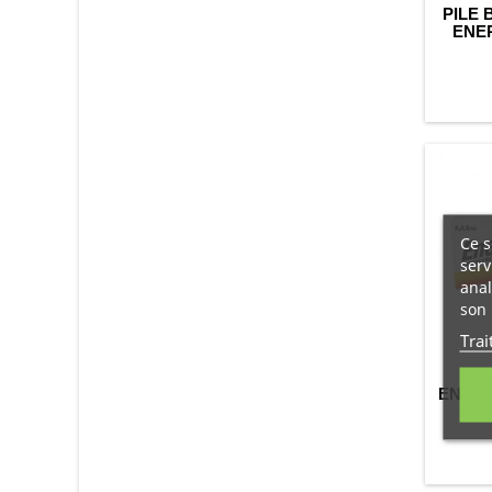
PILE 
ENER
TE
Ce s
serv
anal
son 
Trai
BOI
ENERGI
INDUS