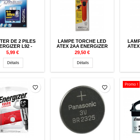
TER DE 2 PILES
LAMPE TORCHE LED
LAMP
ERGIZER L92 -
ATEX 2AA ENERGIZER
ATEX
AT LR03 - AAA -
Prix
Prix
5,99 €
29,50 €
MATE - LITHIUM -
1.5V
Détails
Détails
Promo !
favorite_border
favorite_border