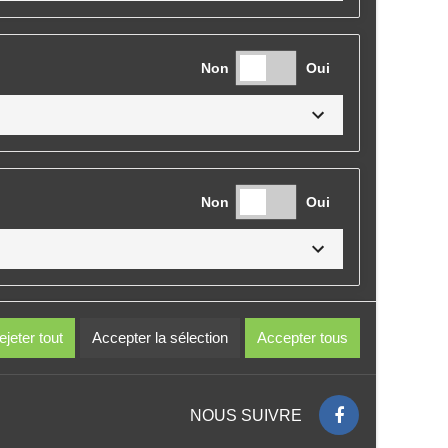
Non
Oui
Non
Oui
Non
Oui
ejeter tout
Accepter la sélection
Accepter tous
NOUS SUIVRE