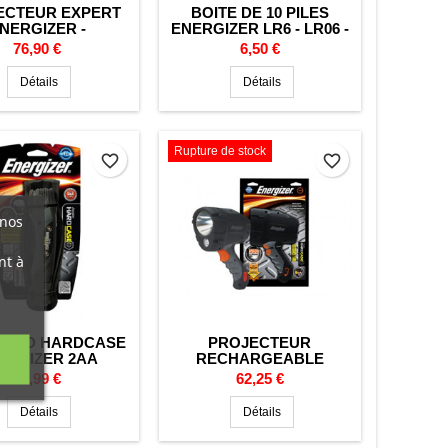
ECTEUR EXPERT
BOITE DE 10 PILES
NERGIZER -
ENERGIZER LR6 - LR06 -
IAN/PORTO - LED
AA - UM3 - INDUSTRIAL -
Prix
Prix
76,90 €
6,50 €
ILE ALCALINE
ALCALINE - 1.5V
Détails
Détails
Rupture de stock
favorite_border
favorite_border
 nos
nt à
 LED HARDCASE
PROJECTEUR
ERGIZER 2AA
RECHARGEABLE
HARDCASE HYBRID
Prix
Prix
26,99 €
62,25 €
PRO SPOTLIGHT
ENERGIZER
Détails
Détails