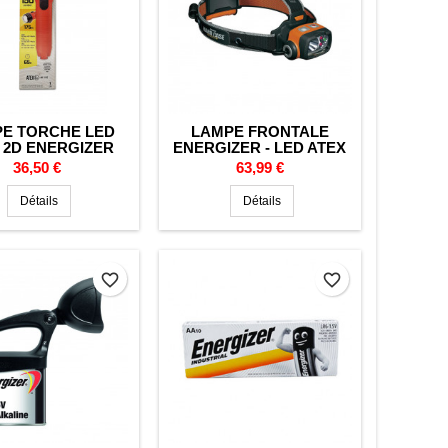
E TORCHE LED
LAMPE FRONTALE
 2D ENERGIZER
ENERGIZER - LED ATEX
Prix
Prix
36,50 €
63,99 €
Détails
Détails
favorite_border
favorite_border