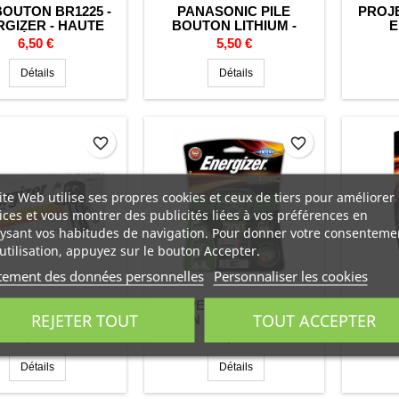
BOUTON BR1225 -
PANASONIC PILE
PROJ
GIZER - HAUTE
BOUTON LITHIUM -
E
MPÉRATURE -
BR2325 - HAUTE
GUARD
Prix
Prix
6,50 €
5,50 €
LITHIUM - 3V
TEMPERATURE
+ P
Détails
Détails
favorite_border
favorite_border
ite Web utilise ses propres cookies et ceux de tiers pour améliorer
ices et vous montrer des publicités liées à vos préférences en
ysant vos habitudes de navigation. Pour donner votre consenteme
utilisation, appuyez sur le bouton Accepter.
tement des données personnelles
Personnaliser les cookies
TE DE 10 PILES
LAMPE FRONTALE LED
LAMPE
REJETER TOUT
TOUT ACCEPTER
ZER - LR3 - LR03
VISION HD+ ENERGIZER
EN
- AAA - UM4 -
Prix
Prix
6,50 €
22,99 €
TRIAL - ALCALINE
- 1.5V
Détails
Détails