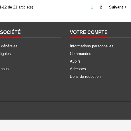

1-12 de 21 article(s)
1
2
Suivant
SOCIÉTÉ
VOTRE COMPTE
 générales
Informations personnelles
légales
Commandes
Avoirs
-nous
Adresses
Bons de réduction