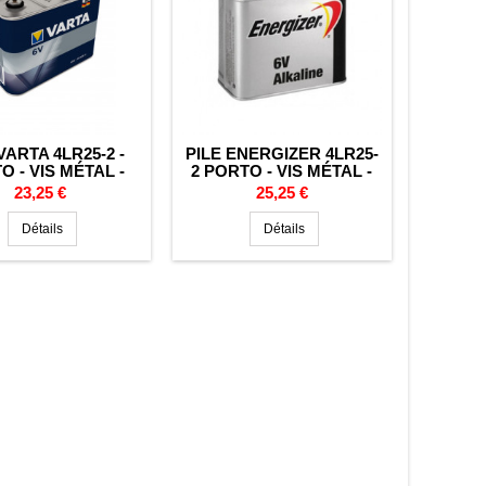
VARTA 4LR25-2 -
PILE ENERGIZER 4LR25-
O - VIS MÉTAL -
2 PORTO - VIS MÉTAL -
LCALINE - 6V
LR820 - ALCALINE - 6V
Prix
Prix
23,25 €
25,25 €
Détails
Détails