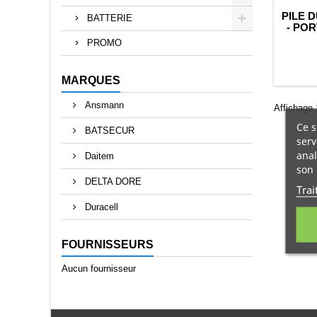
PILE 
BATTERIE
- POR
A
PROMO
MARQUES
Ansmann
Affichage 1
Ce s
BATSECUR
serv
anal
Daitem
son 
DELTA DORE
Trai
Duracell
FOURNISSEURS
Aucun fournisseur