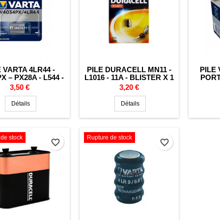
E VARTA 4LR44 -
PILE DURACELL MN11 -
PILE 
X – PX28A - L544 -
L1016 - 11A - BLISTER X 1
PORT
25 - RFA 18 11 -
- ALCALINE - 6V
A
Prix
Prix
3,50 €
3,20 €
LCALINE - 6V
Détails
Détails
de stock
Rupture de stock
favorite_border
favorite_border