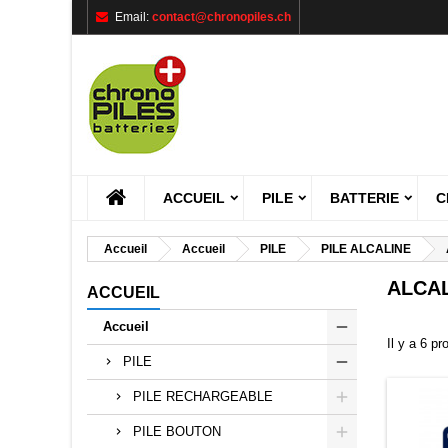
Email:
contact@chronopiles.ch
M
((
C
C
add_circle_outline
((
Vou
Nom
ACCUEIL
PILE
BATTERIE
C
Accueil
Accueil
PILE
PILE ALCALINE
ALCAL
ACCUEIL
Accueil
Il y a 6 pr
PILE
PILE RECHARGEABLE
PILE BOUTON