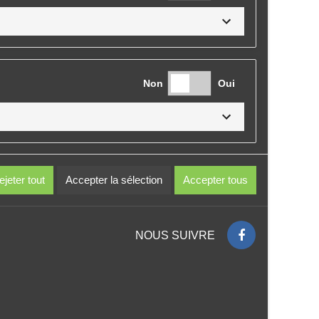
Non
Oui
Non
Oui
ejeter tout
Accepter la sélection
Accepter tous
NOUS SUIVRE
Non
Oui