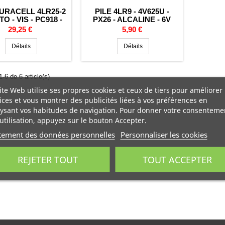
DURACELL 4LR25-2
PILE 4LR9 - 4V625U -
TO - VIS - PC918 -
PX26 - ALCALINE - 6V
LCALINE - 6V
Prix
Prix
29,25 €
5,90 €
Détails
Détails
-6 de 6 article(s)
ite Web utilise ses propres cookies et ceux de tiers pour améliorer
ices et vous montrer des publicités liées à vos préférences en
ysant vos habitudes de navigation. Pour donner votre consenteme
utilisation, appuyez sur le bouton Accepter.
tement des données personnelles
Personnaliser les cookies
REJETER TOUT
TOUT ACCEPTER