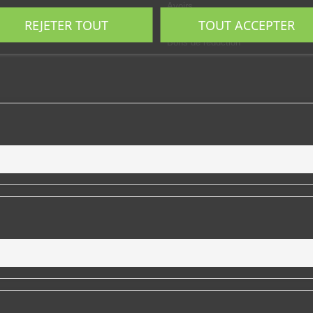
Avoirs
REJETER TOUT
TOUT ACCEPTER
-nous
Adresses
Bons de réduction