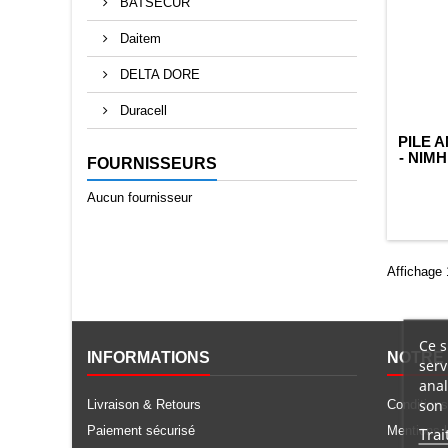
BATSECUR
Daitem
DELTA DORE
Duracell
PILE 
- NIMH
FOURNISSEURS
Aucun fournisseur
Affichage 1
Ce s
INFORMATIONS
NOTRE 
serv
anal
son 
Livraison & Retours
Conditions
Paiement sécurisé
Mentions 
Trai