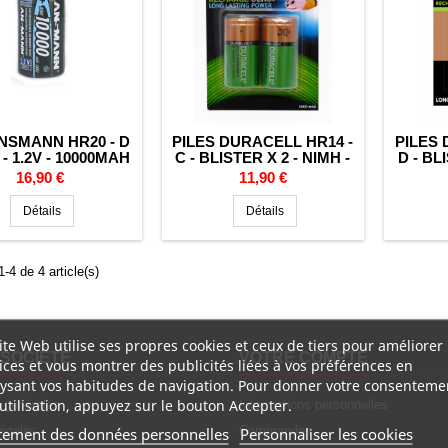
ANSMANN HR20 - D
PILES DURACELL HR14 -
PILES 
 - 1.2V - 10000MAH
C - BLISTER X 2 - NIMH -
D - BL
1.2V - 3000MAH
1.
Prix
Prix
16,90 €
11,90 €
Détails
Détails
-4 de 4 article(s)
ite Web utilise ses propres cookies et ceux de tiers pour améliorer
SOCIÉTÉ
VOTRE COMPTE
ices et vous montrer des publicités liées à vos préférences en
ysant vos habitudes de navigation. Pour donner votre consenteme
utilisation, appuyez sur le bouton Accepter.
 générales
Informations personnelles
légales
Commandes
tement des données personnelles
Personnaliser les cookies