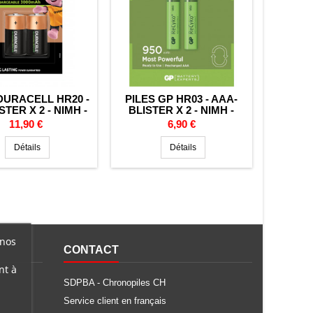
DURACELL HR20 -
PILES GP HR03 - AAA-
ISTER X 2 - NIMH -
BLISTER X 2 - NIMH -
2V - 2200MAH
1.2V - 650MAH
Prix
Prix
11,90 €
6,90 €
Détails
Détails
 nos
CONTACT
nt à
SDPBA - Chronopiles CH
Service client en français