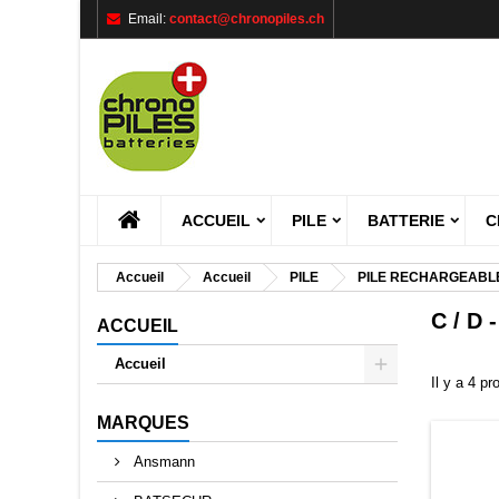
Email:
contact@chronopiles.ch
M
((
C
C
add_circle_outline
((
Vou
Nom
ACCUEIL
PILE
BATTERIE
C
Accueil
Accueil
PILE
PILE RECHARGEABL
C / D 
ACCUEIL
Accueil
Il y a 4 pr
MARQUES
Ansmann