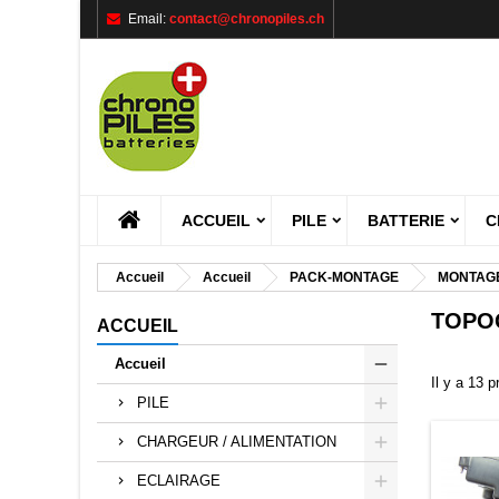
Email:
contact@chronopiles.ch
M
((
C
C
add_circle_outline
((
Vou
Nom
ACCUEIL
PILE
BATTERIE
C
Accueil
Accueil
PACK-MONTAGE
MONTAGE
TOPO
ACCUEIL
Accueil
Il y a 13 p
PILE
CHARGEUR / ALIMENTATION
ECLAIRAGE