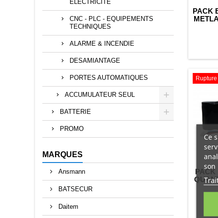
ELECTRICITE
PACK 
METLA
CNC - PLC - EQUIPEMENTS
GEO 
TECHNIQUES
3
ALARME & INCENDIE
DESAMIANTAGE
PORTES AUTOMATIQUES
Rupture 
ACCUMULATEUR SEUL
BATTERIE
PROMO
Ce s
serv
MARQUES
anal
son 
PACK 
Ansmann
Trai
QUANTE
BATSECUR
Daitem