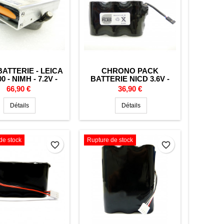
ATTERIE - LEICA
CHRONO PACK
0 - NIMH - 7.2V -
BATTERIE NICD 3.6V -
3800MAH
5000MAH - LB10
Prix
Prix
66,90 €
36,90 €
Détails
Détails
de stock
Rupture de stock
favorite_border
favorite_border