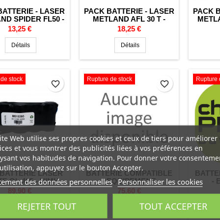
BATTERIE - LASER
PACK BATTERIE - LASER
PACK B
ND SPIDER FL50 -
METLAND AFL 30 T -
METLA
FENNEL - NIMH -
NIMH - 4.8V - 1700MAH
NIMH 
Prix
Prix
13,25 €
18,25 €
.6V - 1700MAH
Détails
Détails
de stock
Rupture de stock
Rupture 
favorite_border
favorite_border
ite Web utilise ses propres cookies et ceux de tiers pour améliorer
ices et vous montrer des publicités liées à vos préférences en
ysant vos habitudes de navigation. Pour donner votre consenteme
utilisation, appuyez sur le bouton Accepter.
BATTERIE LASER
BATTERIE COMPATIBLE
BATTE
tement des données personnelles
Personnaliser les cookies
 QL 405 - NIMH -
- EQUIPEMENT
-
6V - 3.3AH
TECHNIQUE HUEPAR -
TECHN
Prix
Prix
89,90 €
75,60 €
LI-ION - 7,2V 2,2AH
IO
REJETER TOUT
TOUT ACCEPTER
Détails
Détails