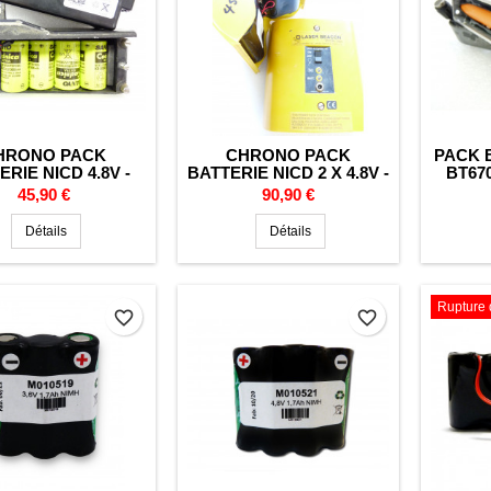
HRONO PACK
CHRONO PACK
PACK B
ERIE NICD 4.8V -
BATTERIE NICD 2 X 4.8V -
BT670
5000MAH -
5000MAH - LASER LEICA
Prix
Prix
45,90 €
90,90 €
PHEMASTER
Détails
Détails
Rupture 
favorite_border
favorite_border