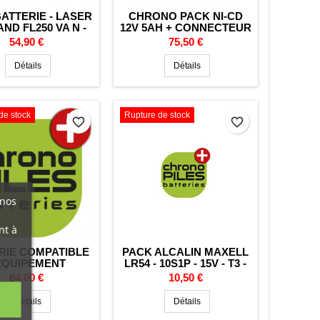
ATTERIE - LASER
CHRONO PACK NI-CD
ND FL250 VA N -
12V 5AH + CONNECTEUR
- 4.8V - 3500MAH
- LASER AMA
Prix
Prix
54,90 €
75,50 €
Détails
Détails
de stock
Rupture de stock
favorite_border
favorite_border
 nos
nt à
RIE COMPATIBLE
PACK ALCALIN MAXELL
 EQUIPEMENT
LR54 - 10S1P - 15V - T3 -
IQUE LEICA - LI-
GAINE
Prix
Prix
64,00 €
10,50 €
N - 7,2V 4,4AH
Détails
Détails