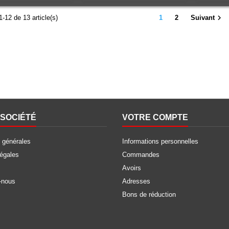

1-12 de 13 article(s)
1
2
Suivant
SOCIÉTÉ
VOTRE COMPTE
 générales
Informations personnelles
légales
Commandes
Avoirs
-nous
Adresses
Bons de réduction