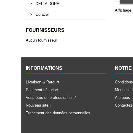
DELTA DORE
Affichage 
Duracell
FOURNISSEURS
Aucun fournisseur
INFORMATIONS
NOTRE 
Livraison & Retours
Conditions
Paiement sécurisé
Mentions 
Vous êtes un professionnel ?
A propos
Nouveau site !
Contactez
Traitement des données personnelles